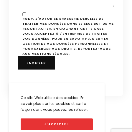
RGDP. J'AUTORISE BRASSERIE DERUELLE DE
TRAITER MES DONNÉES DANS LE SEUL BUT DE ME
RECONTACTER. EN COCHANT CETTE CASE
VOUS ACCEPTEZ À L'ENTREPRISE DE TRAITER
VOS DONNÉES. POUR EN SAVOIR PLUS SUR LA
GESTION DE VOS DONNÉES PERSONNELLES ET
POUR EXERCER VOS DROITS, REPORTEZ-VOUS
AUX MENTIONS LÉGALES.
Ce site Web utilise des cookies. En
BRASSERIE DERUELLE
savoir plus sur les cookies et sur la
façon dont vous pouvez les refuser.
35 Boulevard Eugène Deruelle
69003 LYON
J'ACCEPTE !
04 78 60 01 56