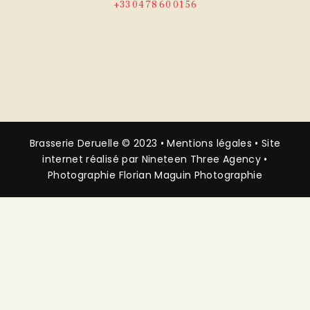
+33
04 78 60 01 56
Brasserie Deruelle © 2023 •
Mentions légales
• Site
internet réalisé par
Nineteen Three Agency
•
Photographie
Florian Maguin Photographie