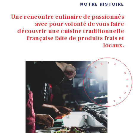
NOTRE HISTOIRE
Une rencontre culinaire de passionnés
avec pour volonté de vous faire
découvrir une cuisine traditionnelle
française faite de produits frais et
locaux.
E
I
R
E
D
S
E
S
R
A
U
R
E
B
L
E
L